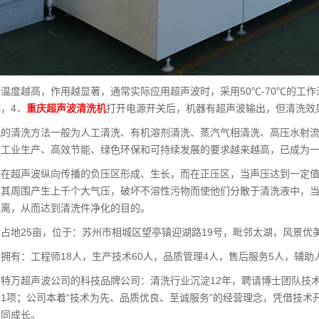
温度越高，作用越显著，通常实际应用超声波时，采用50℃-70℃的工
，4．
重庆超声波清洗机
打开电源开关后，机器有超声波输出，但清洗效
洗的清洗方法一般为人工清洗、有机溶剂清洗、蒸汽气相清洗、高压水射
对工业生产、高效节能、绿色环保和可持续发展的要求越来越高，已成为
泡在超声波纵向传播的负压区形成、生长，而在正压区，当声压达到一定
在其周围产生上千个大气压，破坏不溶性污物而使他们分散于清洗液中，
脱离，从而达到清洗件净化的目的。
占地25亩，位于：苏州市相城区望亭镇迎湖路19号，毗邻太湖，风景优
拥有：工程师18人，生产技术60人，品质管理4人，售后服务5人，辅助
特万超声波公司的科技品牌公司：清洗行业沉淀12年，聘请博士团队技
1项；公司本着“技术为先、品质优良、至诚服务”的经营理念，凭借技
共同成长。