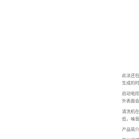
此法还
生成的
启动电
外表面
清洗机在
低，噪
产品简