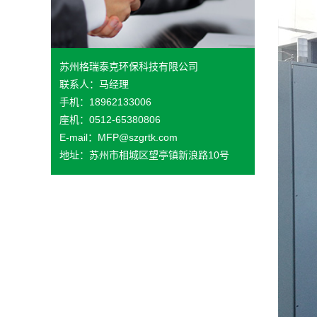
苏州格瑞泰克环保科技有限公司
联系人：马经理
手机：18962133006
座机：0512-65380806
E-mail：MFP@szgrtk.com
地址：苏州市相城区望亭镇新浪路10号