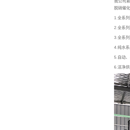
我公司
脱硝催
1.全系
2.全系
3.全系
4.纯水
5.自动
6.洁净