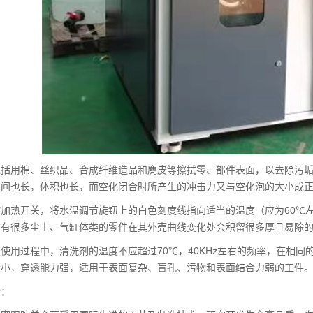
包括用棉、丝织品、合成纤维造品和麂皮等擦拭零、部件表面，以去除污
时间也长，体积也长，而空化闭合时所产生的冲击力又与空化泡的大小成
控加热开关，将水温调节旋钮上的白色刻度线指向适当的温度（应为60℃
会有很多尘土、气缸体类的零件在其外壳曲线变化处会积留很多厚且易除
使用过程中，清洗剂的温度不应超过70℃，40KHz左右的频率，在相
音小，穿透能力强，适用于表面复杂、盲孔、污物和表面结合力弱的工件
介：