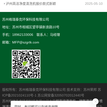
泸州高洁净度清洗机报价款式新颖
2025-05-10
苏州格瑞泰克环保科技有限公司
地址：苏州市相城区望亭镇新浪路10号
手机：18962133006 联系人：马经理
邮箱：MFP@szgrtk.com
版权所有：苏州格瑞泰克环保科技有限公司 技术支持：
苏州荣邦
苏
ICP备2021024110号-1
苏公网安备32050702012440号
苏州格瑞泰克环保科技有限公司主营
超声波清洗机
，
碳氢清洗机
，
喷
淋清洗机
，是一家专业从事高清洁度问题解决系统的研发制造营销及
您好，有问题可以在线咨询哦。