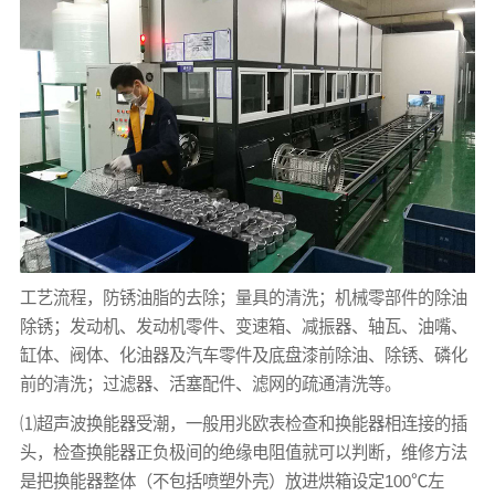
工艺流程，防锈油脂的去除；量具的清洗；机械零部件的除油
除锈；发动机、发动机零件、变速箱、减振器、轴瓦、油嘴、
缸体、阀体、化油器及汽车零件及底盘漆前除油、除锈、磷化
前的清洗；过滤器、活塞配件、滤网的疏通清洗等。
⑴超声波换能器受潮，一般用兆欧表检查和换能器相连接的插
头，检查换能器正负极间的绝缘电阻值就可以判断，维修方法
是把换能器整体（不包括喷塑外壳）放进烘箱设定100℃左