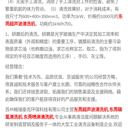
（4）无需手工清洗，消除了手工清洗对工件的危害，避免了
繁重肮脏的体力劳动，（5）清洗效果好，对于消耗成本，有
效尺寸为600×400×350mm3，功率为1kW，价格约1000元的
东
莞超声波清洗机
，功耗约1kW/h为0。
1、研磨后的清洗，研磨是光学玻璃生产中决定其加工效率和
表面质量（外观和精度）的重要工序，镀膜前清洗的主要污染
物是求芯油（也称磨边油，求芯也称定芯、取芯，指为了得到
规定的半径及芯精度而选用的工序）、手印、灰尘等。
经营理念：
我们秉着“技术为先、品质优良、至诚服务”的公司经营方略，
用真诚和技术服务与客户建立长期、可靠的战略性合作伙伴关
系；我们还将锐意进取，拓展我们的销售渠道及支援网络。藉
此确保我们的客户能获得良好的产品服务和支援。
苏州格瑞泰克环保科技有限公司主营
东莞超声波清洗机
,
东莞碳
氢清洗机
,
东莞喷淋清洗机
,专业从事高清洁度问题解决系统的
研发制造营销及服务于一体的大型工业清洗设备制造企业.欢迎