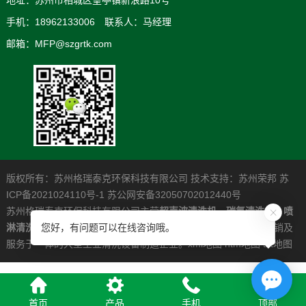
手机：18962133006 联系人：马经理
邮箱：MFP@szgrtk.com
版权所有：苏州格瑞泰克环保科技有限公司 技术支持：
苏州荣邦
苏
ICP备2021024110号-1
苏公网安备32050702012440号
苏州格瑞泰克环保科技有限公司主营
超声波清洗机
，
碳氢清洗机
，
喷
淋清洗机
，是一家专业从事高清洁度问题解决系统的研发制造营销及
您好，有问题可以在线咨询哦。
服务于一体的大型工业清洗设备制造企业。
xml地图
htm地图
txt地图
首页
产品
手机
顶部