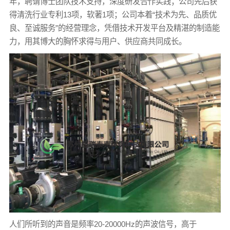
年，聘请博士团队技术支持，深度研发合作实践；公司先后获
得清洗行业专利13项，软著1项；公司本着“技术为先、品质优
良、至诚服务”的经营理念，凭借技术开发平台及精湛的制造能
力，用其博大的胸怀求得与用户、供应商共同成长。
人们所听到的声音是频率20-20000Hz的声波信号，高于