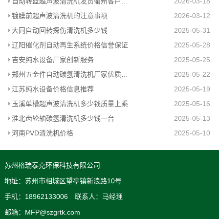
自动转篮超声波清洗机发货衢州客户工厂
2026-03-18
镀膜前超声波清洗机的注意事项
2026-03-12
大同自动回转探伤清洗机多少钱
2025-05-31
辽阳催化剂自动再生系统价格信誉保证
2025-05-28
吉安纯水设备厂家创新服务
2025-05-25
郑州五金件自动碳氢清洗机厂家优质推荐
2025-05-22
江苏纯水设备价格信息推荐
2025-05-19
玉溪单槽超声波清洗机多少钱质量上乘
2025-05-16
淮北齿轮轴碳氢清洗机多少钱一台
2025-05-13
河南PVD清洗机价格
2025-05-10
苏州格瑞泰克环保科技有限公司
地址：苏州市相城区望亭镇新浪路10号
手机：18962133006 联系人：马经理
邮箱：MFP@szgrtk.com