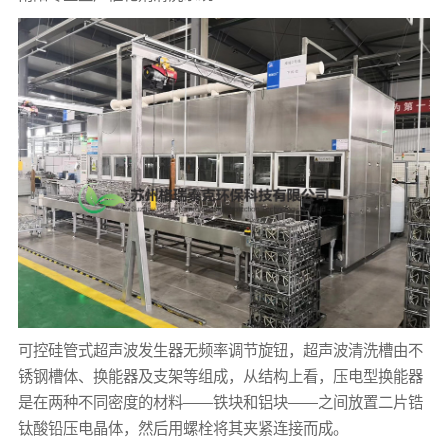
可控硅管式超声波发生器无频率调节旋钮，超声波清洗槽由不
锈钢槽体、换能器及支架等组成，从结构上看，压电型换能器
是在两种不同密度的材料——铁块和铝块——之间放置二片锆
钛酸铅压电晶体，然后用螺栓将其夹紧连接而成。