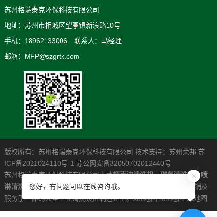
苏州格瑞泰克环保科技有限公司
地址：苏州市相城区望亭镇新浪路10号
手机：18962133006 联系人：马经理
邮箱：MFP@szgrtk.com
版权所有：苏州格瑞泰克环保科技有限公司 技术支持：
苏州荣邦
苏
ICP备2021024110号-1
苏公网安备32050702012440号
苏州格瑞泰克环保科技有限公司主营
超声波清洗机
，
碳氢清洗机
，
喷
淋清洗机
，是一家专业从事高清洁度问题解决系统的研发制造营销及
您好，有问题可以在线咨询哦。
服务于一体的大型工业清洗设备制造企业。
xml地图
htm地图
txt地图