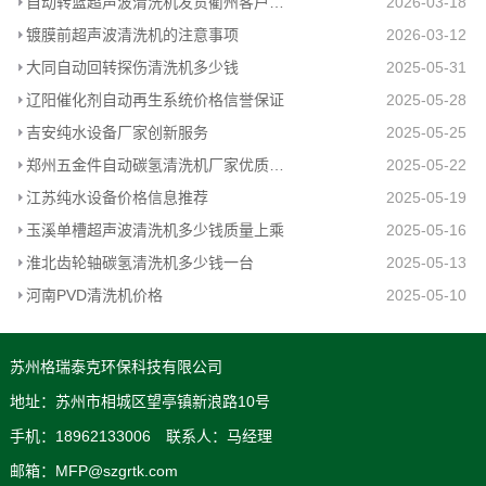
自动转篮超声波清洗机发货衢州客户工厂
2026-03-18
镀膜前超声波清洗机的注意事项
2026-03-12
大同自动回转探伤清洗机多少钱
2025-05-31
辽阳催化剂自动再生系统价格信誉保证
2025-05-28
吉安纯水设备厂家创新服务
2025-05-25
郑州五金件自动碳氢清洗机厂家优质推荐
2025-05-22
江苏纯水设备价格信息推荐
2025-05-19
玉溪单槽超声波清洗机多少钱质量上乘
2025-05-16
淮北齿轮轴碳氢清洗机多少钱一台
2025-05-13
河南PVD清洗机价格
2025-05-10
苏州格瑞泰克环保科技有限公司
地址：苏州市相城区望亭镇新浪路10号
手机：18962133006 联系人：马经理
邮箱：MFP@szgrtk.com