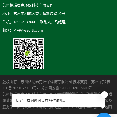
苏州格瑞泰克环保科技有限公司
地址：苏州市相城区望亭镇新浪路10号
手机：18962133006 联系人：马经理
邮箱：MFP@szgrtk.com
版权所有：苏州格瑞泰克环保科技有限公司 技术支持：
苏州荣邦
苏
ICP备2021024110号-1
苏公网安备32050702012440号
苏州格瑞泰克环保科技有限公司主营
超声波清洗机
，
碳氢清洗机
，
喷
淋清洗机
，是一家专业从事高清洁度问题解决系统的研发制造营销及
您好，有问题可以在线咨询哦。
服务于一体的大型工业清洗设备制造企业。
xml地图
htm地图
txt地图