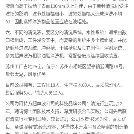
液液面高于振动子表面100mm以上为佳，由于单频清洗机受驻
波场的影响，波节处振幅很小，波幅处振幅大造成清洗不均
匀，因此选择清洗物品位置应放在波幅处。
六、不同的清洗液，要区分的清洗系统，水性系统：通常由敞
口槽组成，工件浸没其中，而复杂的系统由多个槽组成，并配
备循环过滤系统、冲淋槽、干燥槽以及其它附件，溶剂系统：
多为超声波汽相除油脂清洗机，常配备废液连续回收装置。
苏州工厂占地25亩，位于：苏州市相城区望亭镇迎湖路19号，
毗邻太湖，风景优美！
目前公司拥有：工程师18人，生产技术60人，品质管理4人，
售后服务5人，辅助人员12人。
公司为阿特万超声波公司的科技品牌公司：清洗行业沉淀12
年，聘请博士团队技术支持，深度研发合作实践；公司先后获
得清洗行业专利13项，软著1项；公司本着“技术为先、品质优
良、至诚服务”的经营理念，凭借技术开发平台及精湛的制造能