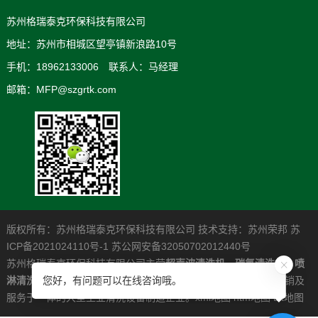
苏州格瑞泰克环保科技有限公司
地址：苏州市相城区望亭镇新浪路10号
手机：18962133006 联系人：马经理
邮箱：MFP@szgrtk.com
版权所有：苏州格瑞泰克环保科技有限公司 技术支持：
苏州荣邦
苏
ICP备2021024110号-1
苏公网安备32050702012440号
苏州格瑞泰克环保科技有限公司主营
超声波清洗机
，
碳氢清洗机
，
喷
淋清洗机
，是一家专业从事高清洁度问题解决系统的研发制造营销及
您好，有问题可以在线咨询哦。
服务于一体的大型工业清洗设备制造企业。
xml地图
htm地图
txt地图