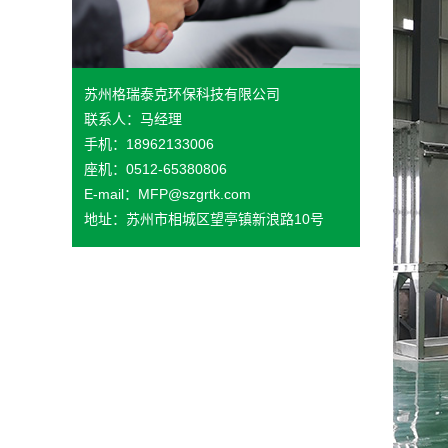
苏州格瑞泰克环保科技有限公司
联系人：马经理
手机：18962133006
座机：0512-65380806
E-mail：MFP@szgrtk.com
地址：苏州市相城区望亭镇新浪路10号