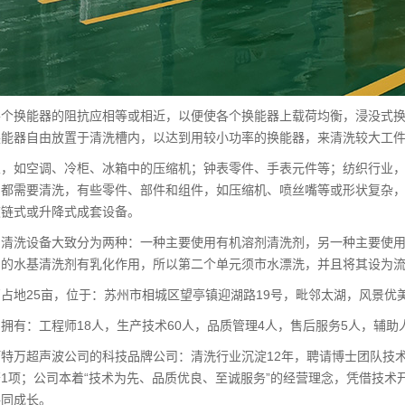
各个换能器的阻抗应相等或相近，以便使各个换能器上载荷均衡，浸没式
换能器自由放置于清洗槽内，以达到用较小功率的换能器，来清洗较大工
业，如空调、冷柜、冰箱中的压缩机；钟表零件、手表元件等；纺织行业
，都需要清洗，有些零件、部件和组件，如压缩机、喷丝嘴等或形状复杂
波链式或升降式成套设备。
的清洗设备大致分为两种：一种主要使用有机溶剂清洗剂，另一种主要使
用的水基清洗剂有乳化作用，所以第二个单元须市水漂洗，并且将其设为
占地25亩，位于：苏州市相城区望亭镇迎湖路19号，毗邻太湖，风景优
拥有：工程师18人，生产技术60人，品质管理4人，售后服务5人，辅助
特万超声波公司的科技品牌公司：清洗行业沉淀12年，聘请博士团队技
1项；公司本着“技术为先、品质优良、至诚服务”的经营理念，凭借技
共同成长。