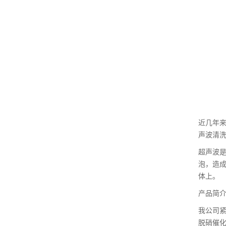
近几年来
声波清
超声波
泡，造
体上。
产品简
我公司
脱硝催