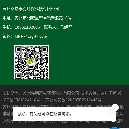
苏州格瑞泰克环保科技有限公司
地址：苏州市相城区望亭镇新浪路10号
手机：18962133006 联系人：马经理
邮箱：MFP@szgrtk.com
版权所有：苏州格瑞泰克环保科技有限公司 技术支持：
苏州荣邦
苏
ICP备2021024110号-1
苏公网安备32050702012440号
苏州格瑞泰克环保科技有限公司主营
超声波清洗机
，
碳氢清洗机
，
喷
淋清洗机
，是一家专业从事高清洁度问题解决系统的研发制造营销及
您好，有问题可以在线咨询哦。
服务于一体的大型工业清洗设备制造企业。
xml地图
htm地图
txt地图