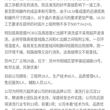
道工序都涉及到清洗，而且清洗的好坏直接影响下一道工序，
甚至影响器件的成品率和可靠性，由于ULSI集成度的迅速提高
和器件尺寸的减小，对于晶片表面沾污的要求更加严格，ULSI
工艺要求在提供的衬底片上吸附物不多于500个/m2×0。
特别是高密度PCB以及高密度IC出脚不清洗或不采用超声波清
洗，必将导致高密度线路之间和IC出脚之间吸附尘埃，一旦环
境湿度大，极易发生高密度线间和脚间短路而出现故障，而一
旦环境干燥，短路故障又自行消失，这类故障又不易查找。
苏州工厂占地25亩，位于：苏州市相城区望亭镇迎湖路19号，
毗邻太湖，风景优美！
目前公司拥有：工程师18人，生产技术60人，品质管理4人，
售后服务5人，辅助人员12人。
公司为阿特万超声波公司的科技品牌公司：清洗行业沉淀12
年，聘请博士团队技术支持，深度研发合作实践；公司先后获
得清洗行业专利13项，软著1项；公司本着“技术为先、品质优