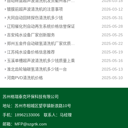
自动转篮超声波清洗机发货衢州客户工厂
2026-03-18
镀膜前超声波清洗机的注意事项
2026-03-12
大同自动回转探伤清洗机多少钱
2025-05-31
辽阳催化剂自动再生系统价格信誉保证
2025-05-28
吉安纯水设备厂家创新服务
2025-05-25
郑州五金件自动碳氢清洗机厂家优质推荐
2025-05-22
江苏纯水设备价格信息推荐
2025-05-19
玉溪单槽超声波清洗机多少钱质量上乘
2025-05-16
淮北齿轮轴碳氢清洗机多少钱一台
2025-05-13
河南PVD清洗机价格
2025-05-10
苏州格瑞泰克环保科技有限公司
地址：苏州市相城区望亭镇新浪路10号
手机：18962133006 联系人：马经理
邮箱：MFP@szgrtk.com