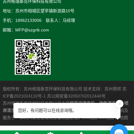
苏州格瑞泰克环保科技有限公司
地址：苏州市相城区望亭镇新浪路10号
手机：18962133006 联系人：马经理
邮箱：MFP@szgrtk.com
版权所有：苏州格瑞泰克环保科技有限公司 技术支持：
苏州荣邦
苏
ICP备2021024110号-1
苏公网安备32050702012440号
苏州格瑞泰克环保科技有限公司主营
超声波清洗机
，
碳氢清洗机
，
喷
淋清洗机
，是一家专业从事高清洁度问题解决系统的研发制造营销及
您好，有问题可以在线咨询哦。
服务于一体的大型工业清洗设备制造企业。
xml地图
htm地图
txt地图