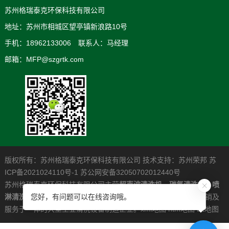
苏州格瑞泰克环保科技有限公司
地址：苏州市相城区望亭镇新浪路10号
手机：18962133006 联系人：马经理
邮箱：MFP@szgrtk.com
版权所有：苏州格瑞泰克环保科技有限公司 技术支持：
苏州荣邦
苏
ICP备2021024110号-1
苏公网安备32050702012440号
苏州格瑞泰克环保科技有限公司主营
超声波清洗机
，
碳氢清洗机
，
喷
淋清洗机
，是一家专业从事高清洁度问题解决系统的研发制造营销及
您好，有问题可以在线咨询哦。
服务于一体的大型工业清洗设备制造企业。
xml地图
htm地图
txt地图