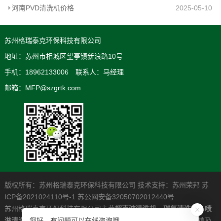
河南PVD清洗机价格
2025-05-10
苏州格瑞泰克环保科技有限公司
地址：苏州市相城区望亭镇新浪路10号
手机：18962133006 联系人：马经理
邮箱：MFP@szgrtk.com
版权所有：苏州格瑞泰克环保科技有限公司 技术支持：
苏州荣邦
苏
ICP备2021024110号-1
苏公网安备32050702012440号
苏州格瑞泰克环保科技有限公司主营
超声波清洗机
，
碳氢清洗机
，
喷
淋清洗机
，是一家专业从事高清洁度问题解决系统的研发制造营销及
您好，有问题可以在线咨询哦。