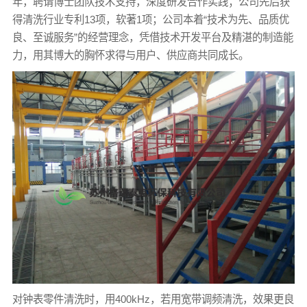
年，聘请博士团队技术支持，深度研发合作实践；公司先后获
得清洗行业专利13项，软著1项；公司本着“技术为先、品质优
良、至诚服务”的经营理念，凭借技术开发平台及精湛的制造能
力，用其博大的胸怀求得与用户、供应商共同成长。
对钟表零件清洗时，用400kHz，若用宽带调频清洗，效果更良