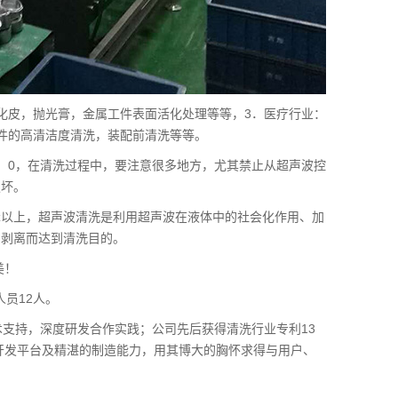
化皮，抛光膏，金属工件表面活化处理等等，3．医疗行业：
件的高清洁度清洗，装配前清洗等等。
为1：0，在清洗过程中，要注意很多地方，尤其禁止从超声波控
损坏。
0kHz以上，超声波清洗是利用超声波在液体中的社会化作用、加
、剥离而达到清洗目的。
美！
人员12人。
术支持，深度研发合作实践；公司先后获得清洗行业专利13
术开发平台及精湛的制造能力，用其博大的胸怀求得与用户、