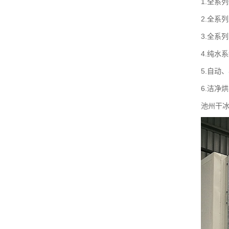
1.全系
2.全系
3.全系
4.纯水
5.自动
6.洁净
池州干