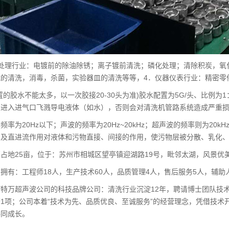
面处理行业：电镀前的除油除锈；离子镀前清洗；磷化处理；清除积炭，氧
械的清洗，消毒，杀菌，实验器皿的清洗等等，4．仪器仪表行业：精密零
置的胶水不能太多，以一次胶接20-30头为准)胶水配置为5G/头、比例
部进入进气口飞溅导电液体（如水），否则会对清洗机管路系统造成严重
频率为20Hz以下；声波的频率为20Hz~20kHz；超声波的频率则为2
用及直进流作用对液体和污物直接、间接的作用，使污物层被分散、乳化
占地25亩，位于：苏州市相城区望亭镇迎湖路19号，毗邻太湖，风景优
拥有：工程师18人，生产技术60人，品质管理4人，售后服务5人，辅助
特万超声波公司的科技品牌公司：清洗行业沉淀12年，聘请博士团队技
1项；公司本着“技术为先、品质优良、至诚服务”的经营理念，凭借技
共同成长。