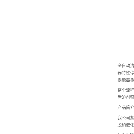
全自动清
器特性停
换能器
整个流程
后溶剂泵
产品简
我公司
脱硝催