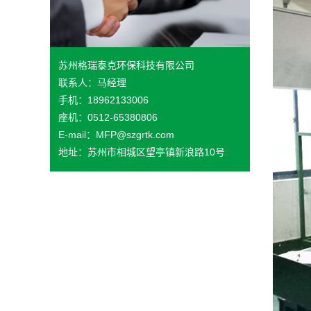
苏州格瑞泰克环保科技有限公司
联系人：马经理
手机：18962133006
座机：0512-65380806
E-mail：MFP@szgrtk.com
地址：苏州市相城区望亭镇新浪路10号