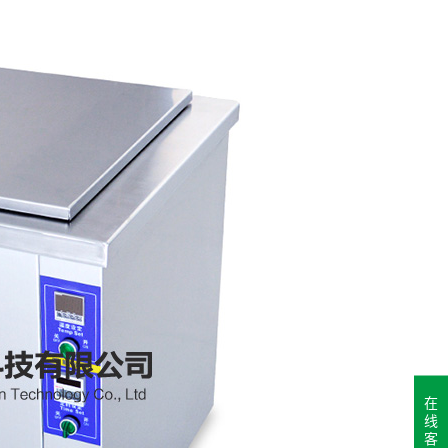
在
线
客