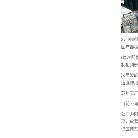
2．表
医疗器
(每次配
制柜顶
次声波的
速度作
苏州工厂
目前公司
公司为阿
项，软著
供应商