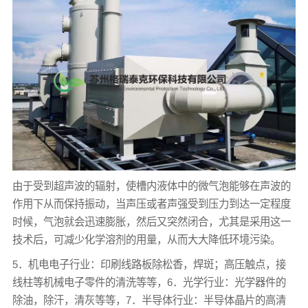
由于受到超声波的辐射，使槽内液体中的微气泡能够在声波的
作用下从而保持振动，当声压或者声强受到压力到达一定程度
时候，气泡就会迅速膨胀，然后又突然闭合，尤其是采用这一
技术后，可减少化学溶剂的用量，从而大大降低环境污染。
5．机电电子行业：印刷线路板除松香，焊斑；高压触点，接
线柱等机械电子零件的清洗等等，6．光学行业：光学器件的
除油，除汗，清灰等等，7．半导体行业：半导体晶片的高清