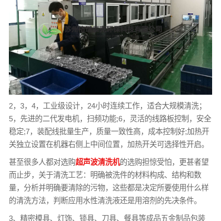
2，3，4，工业级设计，24小时连续工作，适合大规模清洗；
5，先进的二代发电机，扫频功能;6，灵活的线路板控制，安全
稳定;7，装配线批量生产，质量一致性高，成本控制好;加热开
关独立设置在机器右侧上中间位置，加热开关可选择性开启。
甚至很多人都对选购
超声波清洗机
的选购担惊受怕，更甚者望
而止步，关于清洗工艺：明确被洗件的材料构成、结构和数
量，分析并明确要清除的污物，这些都是决定所要使用什么样
的清洗方法，判断应用水性清洗液还是用溶剂的先决条件。
3、精密模具、灯饰、锁具、刀具、餐具等成品五金制品包装