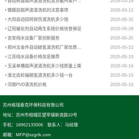
自动转篮超声波清洗机发货衢州客户工厂
2026-03-18
镀膜前超声波清洗机的注意事项
2026-03-12
大同自动回转探伤清洗机多少钱
2025-05-31
辽阳催化剂自动再生系统价格信誉保证
2025-05-28
吉安纯水设备厂家创新服务
2025-05-25
郑州五金件自动碳氢清洗机厂家优质推荐
2025-05-22
江苏纯水设备价格信息推荐
2025-05-19
玉溪单槽超声波清洗机多少钱质量上乘
2025-05-16
淮北齿轮轴碳氢清洗机多少钱一台
2025-05-13
河南PVD清洗机价格
2025-05-10
苏州格瑞泰克环保科技有限公司
地址：苏州市相城区望亭镇新浪路10号
手机：18962133006 联系人：马经理
邮箱：MFP@szgrtk.com