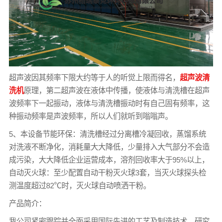
超声波因其频率下限大约等于人的听觉上限而得名，
超声波清
洗机
原理，第二超声波在液体中传播，使液体与清洗槽在超声
波频率下一起振动，液体与清洗槽振动时有自己固有频率，这
种振动频率是声波频率，所以人们就听到嗡嗡声。
5、本设备节能环保：清洗槽经过分离槽冷凝回收，蒸馏系统
对洗液不断净化，消耗量大大降低，少量排入大气部分不会造
成污染，大大降低企业运营成本，溶剂回收率大于95%以上，
自动灭火球：至少配置自动干粉灭火球3套，当灭火球探头检
测温度超过82℃时，灭火球自动喷洒干粉。
产品简介：
我公司紧密跟踪并全面采用国际先进的工艺及制造技术，研究