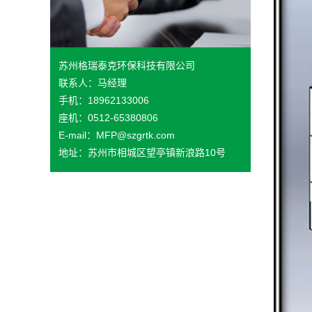
苏州格瑞泰克环保科技有限公司
联系人：马经理
手机：18962133006
座机：0512-65380806
E-mail：MFP@szgrtk.com
地址：苏州市相城区望亭镇新浪路10号