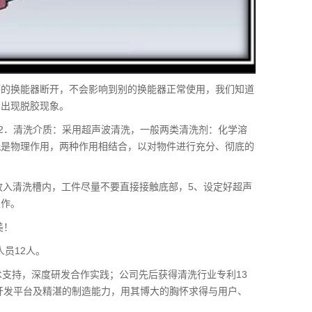
坏的换能器断开，不会影响到别的换能器正常使用，我们知道
会出现脱胶现象。
段，2．清洗介质：采用超声波清洗，一般两类清洗剂：化学溶
洗是物理作用，两种作用相结合，以对物件进行充分、彻底的
件放入清洗槽内，工件尽量不要直接接触底部，5、设定好超声
工作。
美！
人员12人。
术支持，深度研发合作实践；公司先后获得清洗行业专利13
术开发平台及精湛的制造能力，用其博大的胸怀求得与用户、