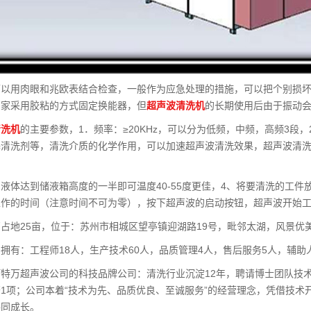
可以用肉眼和兆欧表结合检查，一般作为应急处理的措施，可以把个别损
厂家采用胶粘的方式固定换能器，但
超声波清洗机
的长期使用后由于振动
清洗机
的主要参数，1．频率：≥20KHz，可以分为低频，中频，高频3
基清洗剂等，清洗介质的化学作用，可以加速超声波清洗效果，超声波清
液体达到储液箱高度的一半即可温度40-55度更佳，4、将要清洗的工
工作的时间（注意时间不可为零），按下超声波的启动按钮，超声波开始
占地25亩，位于：苏州市相城区望亭镇迎湖路19号，毗邻太湖，风景优
拥有：工程师18人，生产技术60人，品质管理4人，售后服务5人，辅助
特万超声波公司的科技品牌公司：清洗行业沉淀12年，聘请博士团队技
1项；公司本着“技术为先、品质优良、至诚服务”的经营理念，凭借技
共同成长。