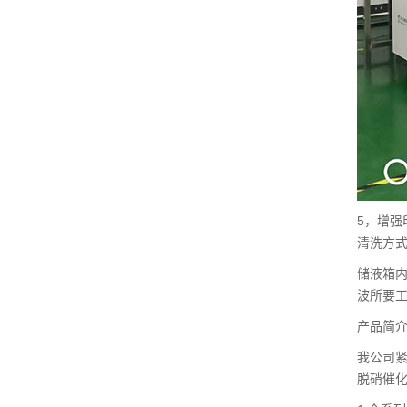
5，增
清洗方
储液箱内
波所要
产品简
我公司
脱硝催