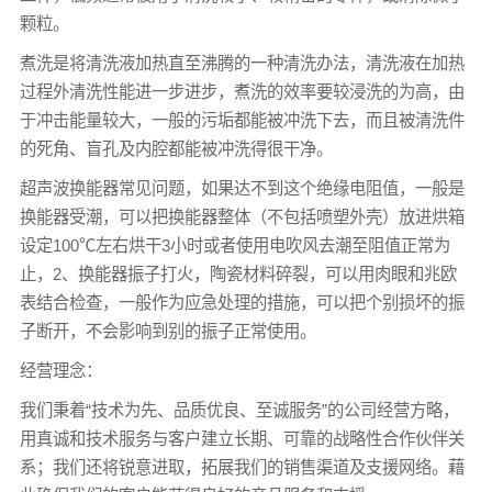
颗粒。
煮洗是将清洗液加热直至沸腾的一种清洗办法，清洗液在加热
过程外清洗性能进一步进步，煮洗的效率要较浸洗的为高，由
于冲击能量较大，一般的污垢都能被冲洗下去，而且被清洗件
的死角、盲孔及内腔都能被冲洗得很干净。
超声波换能器常见问题，如果达不到这个绝缘电阻值，一般是
换能器受潮，可以把换能器整体（不包括喷塑外壳）放进烘箱
设定100℃左右烘干3小时或者使用电吹风去潮至阻值正常为
止，2、换能器振子打火，陶瓷材料碎裂，可以用肉眼和兆欧
表结合检查，一般作为应急处理的措施，可以把个别损坏的振
子断开，不会影响到别的振子正常使用。
经营理念：
我们秉着“技术为先、品质优良、至诚服务”的公司经营方略，
用真诚和技术服务与客户建立长期、可靠的战略性合作伙伴关
系；我们还将锐意进取，拓展我们的销售渠道及支援网络。藉