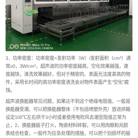
3．功率密度：功率密度=发射功率（W）/发射面积（cm²）通
常≥0，3W/cm²，超声波的功率密度越高，空化效果越强，速
度越快，清洗效果越好，但对于精密的、表面光洁度甚高的物
件，采用长时间的高功率密度清洗会对物件表面产生“空化”腐
蚀。
超声波换能器常见问题，如果达不到这个绝缘电阻值，一般是
换能器受潮，可以把换能器整体（不包括喷塑外壳）放进烘箱
设定100℃左右烘干3小时或者使用电吹风去潮至阻值正常为
止，2、换能器振子打火，陶瓷材料碎裂，可以用肉眼和兆欧
表结合检查，一般作为应急处理的措施，可以把个别损坏的振