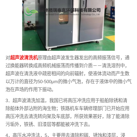
对
超声波清洗机
原理由超声波发生器发出的高频振荡信号，通
过换能器转换成高频机械振荡而传播到介质－－清洗溶剂中，
超声波在清洗液中疏密相间的向前辐射，使液体流动而产生数
以万计的直径为50-500μm的微小气泡，存在于液体中的微小气
泡在声场的作用下振动。
3．超声波清洗加温，我国已将高压冲洗应用于船舶除锈和清
除船体外部沾附的海生物；铁路机车车辆修理部门已开始应用
高压冲洗去清洗转向架及车底部，所获效果甚好，除了能清除
污垢外，铁锈、旧漆层等都能被冲洗下去。
4，高压水冲洗法，5，主要用去清除积碳、锈蚀和漆层，浸