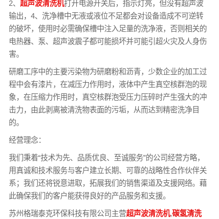
2、
超声波清洗机
打开电源开关后，指示灯亮，但没有超声波
输出，4、洗净槽中无液或液位不足都会对设备造成不可逆转
的破坏，使用时必需确保槽中注入足量的洗净液，否则相关的
电热器、泵、超声波震子都可能损坏并可能引超火灾及人身伤
害。
研磨工序中的主要污染物为研磨粉和沥青，少数企业的加工过
程中会有漆片，在减压力作用时，液体中产生真空核群泡的现
象，在压缩力作用时，真空核群泡受压力压碎时产生强大的冲
击力，由此剥离被清洗物表面的污垢，从而达到精密洗净目
的。
经营理念：
我们秉着“技术为先、品质优良、至诚服务”的公司经营方略，
用真诚和技术服务与客户建立长期、可靠的战略性合作伙伴关
系；我们还将锐意进取，拓展我们的销售渠道及支援网络。藉
此确保我们的客户能获得良好的产品服务和支援。
苏州格瑞泰克环保科技有限公司主营
超声波清洗机
,
碳氢清洗