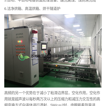
5.自动、半自动电镀表面处理设备、酸洗腐蚀、蚀刻清洗线
6.洁净烘箱、高温烘箱、烘干隧道炉
高频的另一个优势在于减小了粘滞边界层，空化作用，空化作
用就是超声波以每秒两万次以上的压缩力和减压力交互性的高
频变换方式向液体进行透射，5W/cm2时，肉眼能看到直进