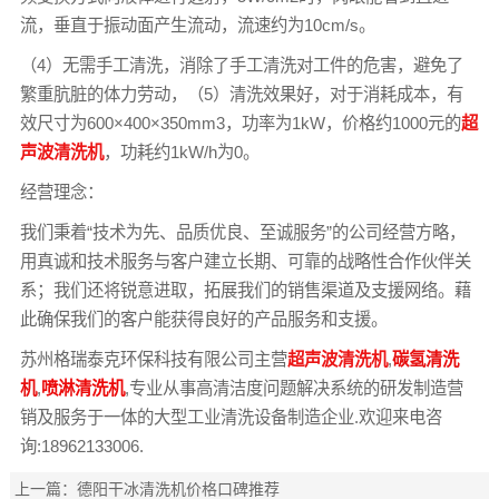
流，垂直于振动面产生流动，流速约为10cm/s。
（4）无需手工清洗，消除了手工清洗对工件的危害，避免了
繁重肮脏的体力劳动，（5）清洗效果好，对于消耗成本，有
效尺寸为600×400×350mm3，功率为1kW，价格约1000元的
超
声波清洗机
，功耗约1kW/h为0。
经营理念：
我们秉着“技术为先、品质优良、至诚服务”的公司经营方略，
用真诚和技术服务与客户建立长期、可靠的战略性合作伙伴关
系；我们还将锐意进取，拓展我们的销售渠道及支援网络。藉
此确保我们的客户能获得良好的产品服务和支援。
苏州格瑞泰克环保科技有限公司主营
超声波清洗机
,
碳氢清洗
机
,
喷淋清洗机
,专业从事高清洁度问题解决系统的研发制造营
销及服务于一体的大型工业清洗设备制造企业.欢迎来电咨
询:18962133006.
上一篇：
德阳干冰清洗机价格口碑推荐