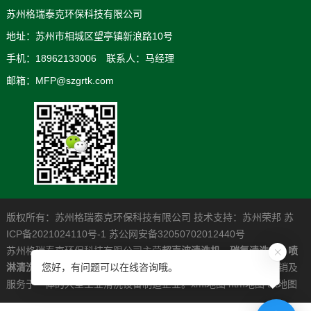
苏州格瑞泰克环保科技有限公司
地址：苏州市相城区望亭镇新浪路10号
手机：18962133006 联系人：马经理
邮箱：MFP@szgrtk.com
版权所有：苏州格瑞泰克环保科技有限公司 技术支持：
苏州荣邦
苏
ICP备2021024110号-1
苏公网安备32050702012440号
苏州格瑞泰克环保科技有限公司主营
超声波清洗机
，
碳氢清洗机
，
喷
淋清洗机
，是一家专业从事高清洁度问题解决系统的研发制造营销及
您好，有问题可以在线咨询哦。
服务于一体的大型工业清洗设备制造企业。
xml地图
htm地图
txt地图