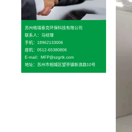
苏州格瑞泰克环保科技有限公司
联系人：马经理
手机：18962133006
座机：0512-65380806
E-mail：MFP@szgrtk.com
地址：苏州市相城区望亭镇新浪路10号