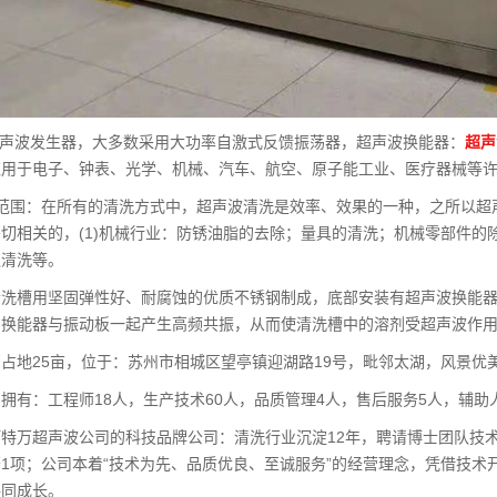
超声波发生器，大多数采用大功率自激式反馈振荡器，超声波换能器：
超声
应用于电子、钟表、光学、机械、汽车、航空、原子能工业、医疗器械等
用范围：在所有的清洗方式中，超声波清洗是效率、效果的一种，之所以超
切相关的，(1)机械行业：防锈油脂的去除；量具的清洗；机械零部件
通清洗等。
清洗槽用坚固弹性好、耐腐蚀的优质不锈钢制成，底部安装有超声波换能
，换能器与振动板一起产生高频共振，从而使清洗槽中的溶剂受超声波作
占地25亩，位于：苏州市相城区望亭镇迎湖路19号，毗邻太湖，风景优
拥有：工程师18人，生产技术60人，品质管理4人，售后服务5人，辅助
特万超声波公司的科技品牌公司：清洗行业沉淀12年，聘请博士团队技
1项；公司本着“技术为先、品质优良、至诚服务”的经营理念，凭借技
共同成长。