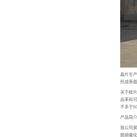
晶片生
形成表
关于硅
品率和可
不多于50
产品简
我公司
脱硝催