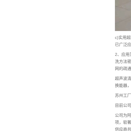
c)实用
已广泛
2、应
洗方法密
网的疏
超声波
换能器
苏州工厂
目前公司
公司为阿
项，软著
供应商