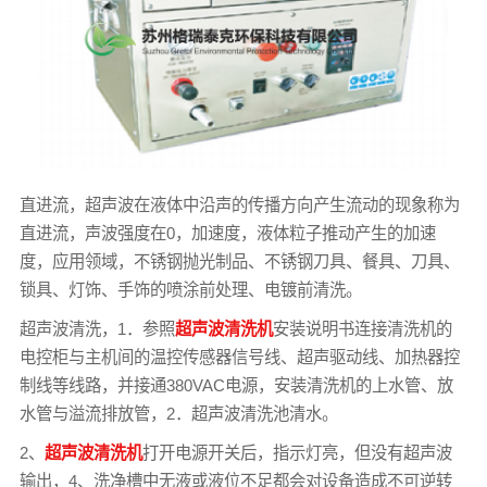
直进流，超声波在液体中沿声的传播方向产生流动的现象称为
直进流，声波强度在0，加速度，液体粒子推动产生的加速
度，应用领域，不锈钢抛光制品、不锈钢刀具、餐具、刀具、
锁具、灯饰、手饰的喷涂前处理、电镀前清洗。
超声波清洗，1．参照
超声波清洗机
安装说明书连接清洗机的
电控柜与主机间的温控传感器信号线、超声驱动线、加热器控
制线等线路，并接通380VAC电源，安装清洗机的上水管、放
水管与溢流排放管，2．超声波清洗池清水。
2、
超声波清洗机
打开电源开关后，指示灯亮，但没有超声波
输出，4、洗净槽中无液或液位不足都会对设备造成不可逆转