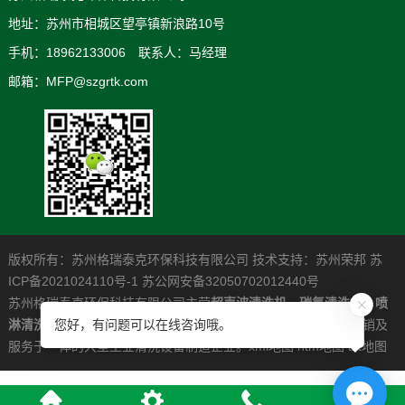
地址：苏州市相城区望亭镇新浪路10号
手机：18962133006 联系人：马经理
邮箱：MFP@szgrtk.com
版权所有：苏州格瑞泰克环保科技有限公司 技术支持：
苏州荣邦
苏
ICP备2021024110号-1
苏公网安备32050702012440号
苏州格瑞泰克环保科技有限公司主营
超声波清洗机
，
碳氢清洗机
，
喷
淋清洗机
，是一家专业从事高清洁度问题解决系统的研发制造营销及
您好，有问题可以在线咨询哦。
服务于一体的大型工业清洗设备制造企业。
xml地图
htm地图
txt地图