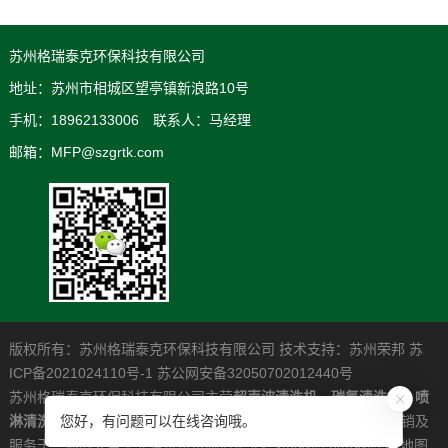
苏州格瑞泰克环保科技有限公司
地址：苏州市相城区望亭镇新浪路10号
手机：18962133006 联系人：马经理
邮箱：MFP@szgrtk.com
版权所有：苏州格瑞泰克环保科技有限公司 技术支持：
苏州荣邦
苏
ICP备2021024110号-1
苏公网安备32050702012440号
苏州格瑞泰克环保科技有限公司主营
超声波清洗机
，
碳氢清洗机
，
喷
淋清洗机
，是一家专业从事高清洁度问题解决系统的研发制造营销及
您好，有问题可以在线咨询哦。
服务于一体的大型工业清洗设备制造企业。
xml地图
htm地图
txt地图