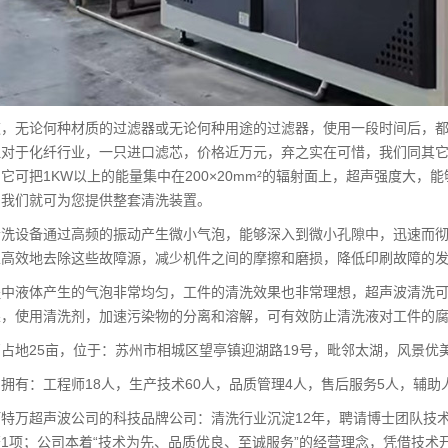
道，无论何种材质的过滤器或无论何种用途的过滤器，使用一段时间后，
但对于化纤行业，一只进口滤芯，价格近万元，弃之实在可惜，我们同其
它可把1KW以上的能量集中在200×20mm²的辐射面上，超声强度大
，我们就可为您提供整套清洗装置。
清洗设备通过高频的振动产生微小气泡，能够深入到微小孔隙中，迅速而
以高效地去除这些故障源，减少机件之间的摩擦和磨损，降低印刷故障的
程中液体产生的气泡非常均匀，工件的清洗效果也非常理想，超声波清洗
果，使用清洗剂，加速污染物的分离和溶解，可有效防止清洗液对工件的
占地25亩，位于：苏州市相城区望亭镇迎湖路19号，毗邻太湖，风景优
拥有：工程师18人，生产技术60人，品质管理4人，售后服务5人，辅助
特万超声波公司的科技品牌公司：清洗行业沉淀12年，聘请博士团队技
1项；公司本着“技术为先、品质优良、至诚服务”的经营理念，凭借技