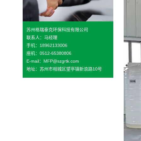
苏州格瑞泰克环保科技有限公司
联系人：马经理
手机：18962133006
座机：0512-65380806
E-mail：MFP@szgrtk.com
地址：苏州市相城区望亭镇新浪路10号