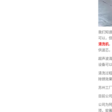
我们知
可以，
清洗机
，
供波芯
超声波
设备可
清洗过
除锈效
苏州工厂
目前公司
公司为阿
项，软著