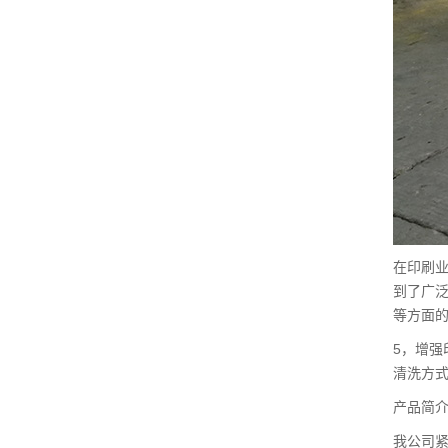
在印刷
到了广
等方面
5，增
清洗方
产品简
我公司