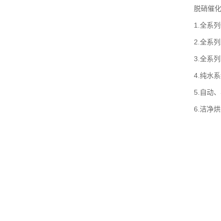
脱硝催
1.全系
2.全系
3.全系
4.纯水
5.自动
6.洁净