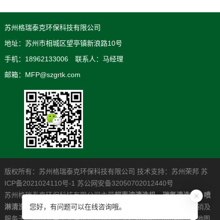
苏州格瑞泰克环保科技有限公司
地址：苏州市相城区望亭镇新浪路10号
手机：18962133006 联系人：马经理
邮箱：MFP@szgrtk.com
版权所有：苏州格瑞泰克环保科技有限公司 技术支持：
苏州荣邦
苏
ICP备2021024110号-1
苏公网安备32050702012440号
苏州格瑞泰克环保科技有限公司主营
超声波清洗机
，
碳氢清洗机
，
喷
淋清洗机
，是一家专业从事高清洁度问题解决系统的研发制造营销及
您好，有问题可以在线咨询哦。
服务于一体的大型工业清洗设备制造企业。
xml地图
htm地图
txt地图