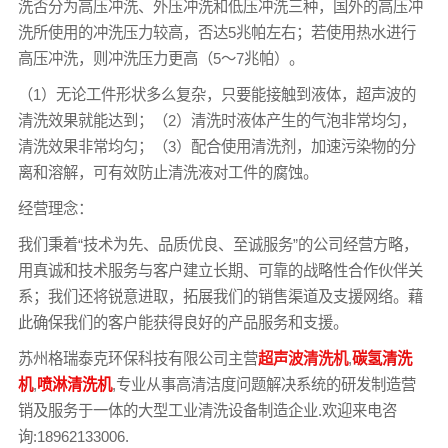
洗否分为高压冲洗、外压冲洗和低压冲洗三种，国外的高压冲
洗所使用的冲洗压力较高，否达5兆帕左右；若使用热水进行
高压冲洗，则冲洗压力更高（5～7兆帕）。
（1）无论工件形状多么复杂，只要能接触到液体，超声波的
清洗效果就能达到；（2）清洗时液体产生的气泡非常均匀，
清洗效果非常均匀；（3）配合使用清洗剂，加速污染物的分
离和溶解，可有效防止清洗液对工件的腐蚀。
经营理念：
我们秉着“技术为先、品质优良、至诚服务”的公司经营方略，
用真诚和技术服务与客户建立长期、可靠的战略性合作伙伴关
系；我们还将锐意进取，拓展我们的销售渠道及支援网络。藉
此确保我们的客户能获得良好的产品服务和支援。
苏州格瑞泰克环保科技有限公司主营
超声波清洗机
,
碳氢清洗
机
,
喷淋清洗机
,专业从事高清洁度问题解决系统的研发制造营
销及服务于一体的大型工业清洗设备制造企业.欢迎来电咨
询:18962133006.