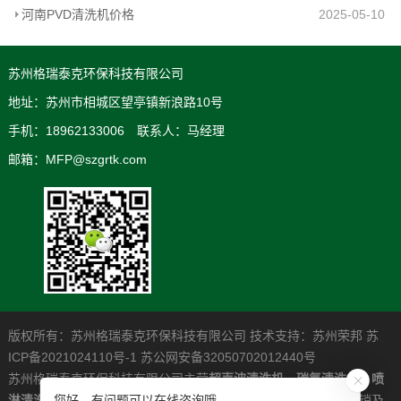
河南PVD清洗机价格
2025-05-10
苏州格瑞泰克环保科技有限公司
地址：苏州市相城区望亭镇新浪路10号
手机：18962133006 联系人：马经理
邮箱：MFP@szgrtk.com
版权所有：苏州格瑞泰克环保科技有限公司 技术支持：
苏州荣邦
苏
ICP备2021024110号-1
苏公网安备32050702012440号
苏州格瑞泰克环保科技有限公司主营
超声波清洗机
，
碳氢清洗机
，
喷
淋清洗机
，是一家专业从事高清洁度问题解决系统的研发制造营销及
您好，有问题可以在线咨询哦。