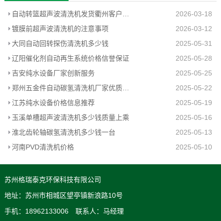
自动转篮超声波清洗机发货衢州客户工厂
2026-03-18
镀膜前超声波清洗机的注意事项
2026-03-12
大同自动回转探伤清洗机多少钱
2025-05-31
辽阳催化剂自动再生系统价格信誉保证
2025-05-28
吉安纯水设备厂家创新服务
2025-05-25
郑州五金件自动碳氢清洗机厂家优质推荐
2025-05-22
江苏纯水设备价格信息推荐
2025-05-19
玉溪单槽超声波清洗机多少钱质量上乘
2025-05-16
淮北齿轮轴碳氢清洗机多少钱一台
2025-05-13
河南PVD清洗机价格
2025-05-10
苏州格瑞泰克环保科技有限公司
地址：苏州市相城区望亭镇新浪路10号
手机：18962133006 联系人：马经理