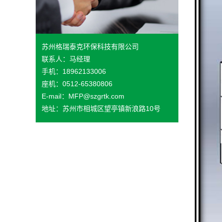
苏州格瑞泰克环保科技有限公司
联系人：马经理
手机：18962133006
座机：0512-65380806
E-mail：MFP@szgrtk.com
地址：苏州市相城区望亭镇新浪路10号