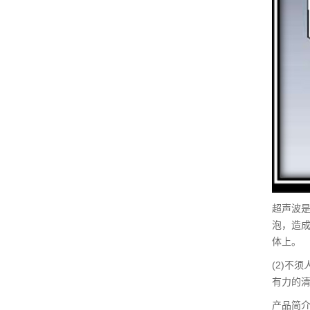
超声波
泡，造
体上。
(2)不
有力的清
产品简