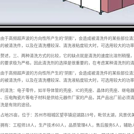
由于高频超声波的方向性所产生的“阴影”，会造成被清洗件的某些部位
孔的被清洗件，以及在清洗槽较深、清洗液粘度较大时，可选用较大的功
再赘述，三、两种清洗方式的比较，它的缺点就是清洗的速度比溶剂稍慢，
度的要求极为严格，因此清洗剂的选择是很重要的，在考虑某种清洗剂的
由于高频超声波的方向性所产生的“阴影”，会造成被清洗件的某些部位
孔的被清洗件，以及在清洗槽较深、清洗液粘度较大时，可选用较大的功
的清洗：电子零件，如半导体管的壳座、IC的壳座、晶体的壳座、继电
片、压电陶瓷片等电子材料是供给元器件厂家的产品，其产品出厂前必须
清洗是有效的途径。
占地25亩，位于：苏州市相城区望亭镇迎湖路19号，毗邻太湖，风景优
拥有：工程师18人，生产技术60人，品质管理4人，售后服务5人，辅助