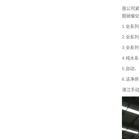
我公司
脱硝催
1.全系
2.全系
3.全系
4.纯水
5.自动
6.洁净
湛江手