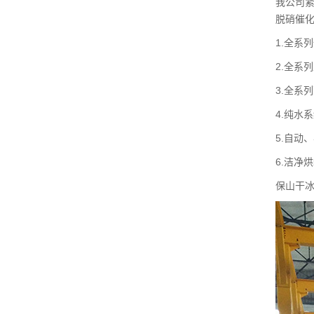
我公司
脱硝催
1.全系
2.全系
3.全系
4.纯水
5.自动
6.洁净
保山干