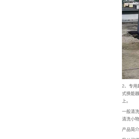
2、专用
式换能
上。
一般清洗
清洗小
产品简