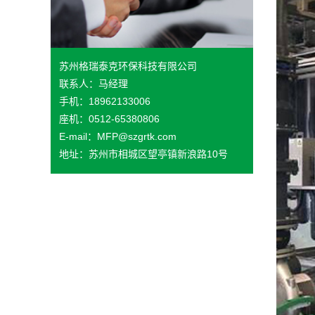
苏州格瑞泰克环保科技有限公司
联系人：马经理
手机：18962133006
座机：0512-65380806
E-mail：MFP@szgrtk.com
地址：苏州市相城区望亭镇新浪路10号