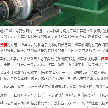
A慢拉干燥，需要说明的一点是，某些种类的镜片干燥后容易产生水印，这
较大的关系，尤其是双臂干燥的效果明显不如单臂干燥的好，需要设备厂
清洗机
的应用，近年来，随着电子技术的日新月异，超声波清洗也同我们
更加显著，同样，它的价格也越来越多的被社会所接受,在各行各业中逐
超声波发生器，大多数采用大功率自激式反馈振荡器，超声波换能器：
超声
应用于电子、钟表、光学、机械、汽车、航空、原子能工业、医疗器械等
求各个换能器的工作频率一致(频率差应在士0，1%范围内)，这样方能
阻抗及工作频率进行选配，选配好的换能器用E-1胶粘结在清洗槽体槽外
占地25亩，位于：苏州市相城区望亭镇迎湖路19号，毗邻太湖，风景优
拥有：工程师18人，生产技术60人，品质管理4人，售后服务5人，辅助
特万超声波公司的科技品牌公司：清洗行业沉淀12年，聘请博士团队技