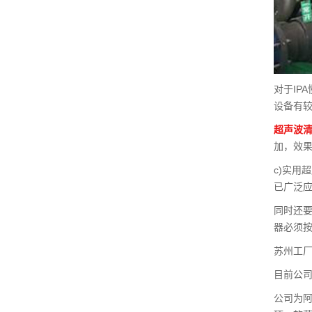
对于IP
设备有
超声波
加，效果
c)实用
已广泛
同时还要
器必须按
苏州工厂
目前公司
公司为阿