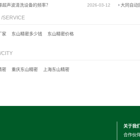
择超声波清洗设备的频率？
2026-03-12
大同自动
务
/SERVICE
厂家
东山精密多少钱
东山精密价格
/CITY
精密
重庆东山精密
上海东山精密
关于我
合作伙