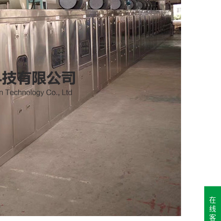
在
线
客