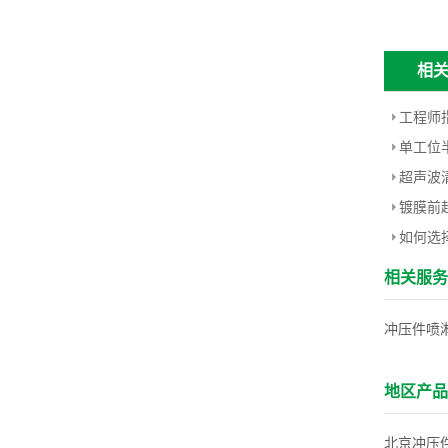
相
单工位
超声波
镀膜前
如何选
相关服
冲压件喷
地区产品
北京冲压