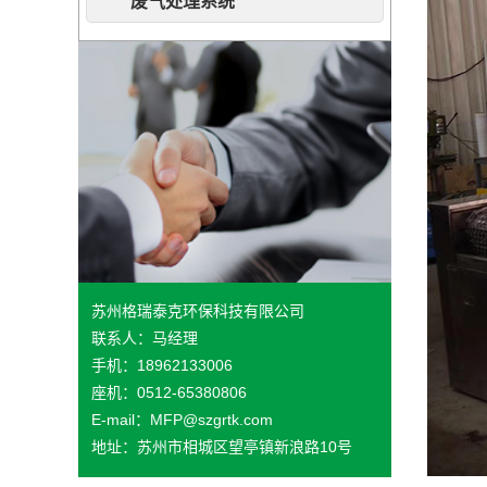
废气处理系统
苏州格瑞泰克环保科技有限公司
联系人：马经理
手机：18962133006
座机：0512-65380806
E-mail：MFP@szgrtk.com
地址：苏州市相城区望亭镇新浪路10号