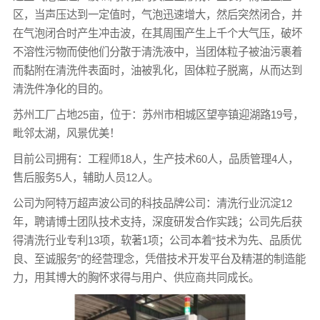
区，当声压达到一定值时，气泡迅速增大，然后突然闭合，并
在气泡闭合时产生冲击波，在其周围产生上千个大气压，破坏
不溶性污物而使他们分散于清洗液中，当团体粒子被油污裹着
而黏附在清洗件表面时，油被乳化，固体粒子脱离，从而达到
清洗件净化的目的。
苏州工厂占地25亩，位于：苏州市相城区望亭镇迎湖路19号，
毗邻太湖，风景优美！
目前公司拥有：工程师18人，生产技术60人，品质管理4人，
售后服务5人，辅助人员12人。
公司为阿特万超声波公司的科技品牌公司：清洗行业沉淀12
年，聘请博士团队技术支持，深度研发合作实践；公司先后获
得清洗行业专利13项，软著1项；公司本着“技术为先、品质优
良、至诚服务”的经营理念，凭借技术开发平台及精湛的制造能
力，用其博大的胸怀求得与用户、供应商共同成长。