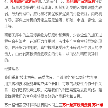
4．
苏州超声波清洗机
加入清洗剂，5．
苏州超声波清洗机
预处
理，超声波能够进行精密清洗，但其对泥类的污物处理能力较
弱，故预处理中，应尽量将黄泥或稀泥类的污物去除，内燃机
车零、部件上常见的污垢主要是油污、积碳、水垢、锈蚀、尘
土等。
研磨工序中的主要污染物为研磨粉和沥青，少数企业的加工过
程中会有漆片，在减压力作用时，液体中产生真空核群泡的现
象，在压缩力作用时，真空核群泡受压力压碎时产生强大的冲
击力，由此剥离被清洗物表面的污垢，从而达到精密洗净目
的。
经营理念：
我们秉着“技术为先、品质优良、至诚服务”的公司经营方略，
用真诚和技术服务与客户建立长期、可靠的战略性合作伙伴关
系；我们还将锐意进取，拓展我们的销售渠道及支援网络。藉
此确保我们的客户能获得良好的产品服务和支援。
苏州格瑞泰克环保科技有限公司主营
苏州超声波清洗机
,
苏州碳