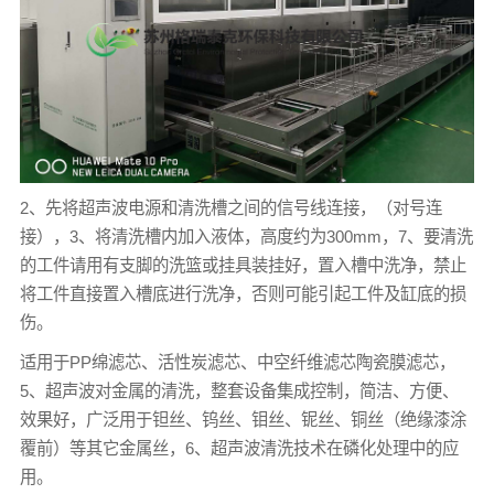
2、先将超声波电源和清洗槽之间的信号线连接，（对号连
接），3、将清洗槽内加入液体，高度约为300mm，7、要清洗
的工件请用有支脚的洗篮或挂具装挂好，置入槽中洗净，禁止
将工件直接置入槽底进行洗净，否则可能引起工件及缸底的损
伤。
适用于PP绵滤芯、活性炭滤芯、中空纤维滤芯陶瓷膜滤芯，
5、超声波对金属的清洗，整套设备集成控制，简洁、方便、
效果好，广泛用于钽丝、钨丝、钼丝、铌丝、铜丝（绝缘漆涂
覆前）等其它金属丝，6、超声波清洗技术在磷化处理中的应
用。