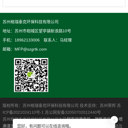
苏州格瑞泰克环保科技有限公司
地址：苏州市相城区望亭镇新浪路10号
手机：18962133006 联系人：马经理
邮箱：MFP@szgrtk.com
版权所有：苏州格瑞泰克环保科技有限公司 技术支持：
苏州荣邦
苏
ICP备2021024110号-1
苏公网安备32050702012440号
苏州格瑞泰克环保科技有限公司主营
超声波清洗机
，
碳氢清洗机
，
喷
您好，有问题可以在线咨询哦。
淋清洗机
，是一家专业从事高清洁度问题解决系统的研发制造营销及