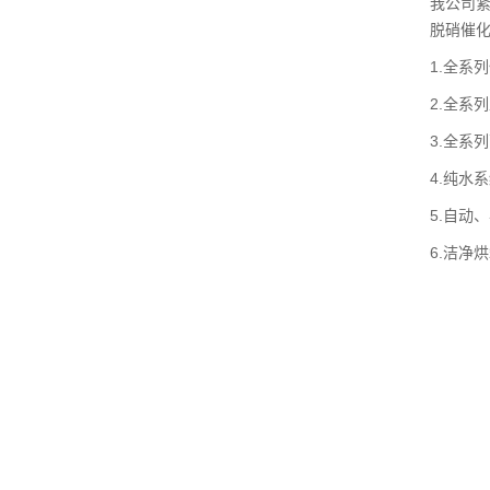
我公司
脱硝催
1.全系
2.全系
3.全系
4.纯水
5.自动
6.洁净