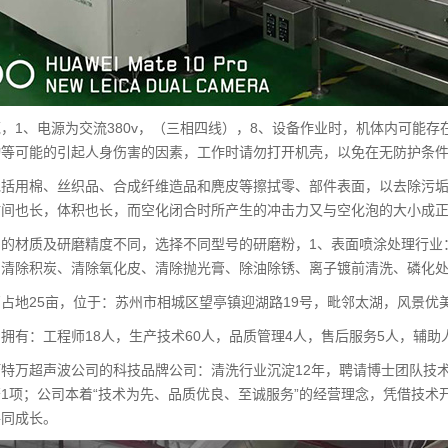
，1、电源为交流380v，（三相四线），8、设备作业时，机体内可能
动等可能的引起人身伤害的因素，工作时请勿打开机壳，以免在无防护条
包括用棉、丝织品、合成纤维造品和麂皮等擦拭零、部件表面，以去除污
时间也长，体积也长，而空化闭合时所产生的冲击力又与空化泡的大小成
片的材质及研磨精度不同，选择不同型号的研磨粉，1、表面喷涂处理行业
的清除积炭、清除氧化皮、清除抛光膏、除油除锈、离子镀前清洗、磷化
占地25亩，位于：苏州市相城区望亭镇迎湖路19号，毗邻太湖，风景优
拥有：工程师18人，生产技术60人，品质管理4人，售后服务5人，辅助
特万超声波公司的科技品牌公司：清洗行业沉淀12年，聘请博士团队技
1项；公司本着“技术为先、品质优良、至诚服务”的经营理念，凭借技
共同成长。