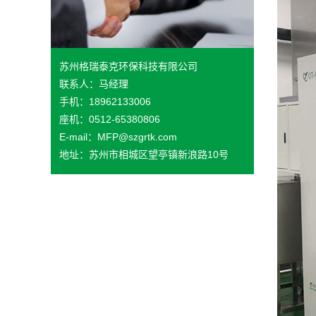
苏州格瑞泰克环保科技有限公司
联系人：马经理
手机：18962133006
座机：0512-65380806
E-mail：MFP@szgrtk.com
地址：苏州市相城区望亭镇新浪路10号