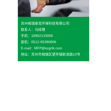
苏州格瑞泰克环保科技有限公司
联系人：马经理
手机：18962133006
座机：0512-65380806
E-mail：MFP@szgrtk.com
地址：苏州市相城区望亭镇新浪路10号