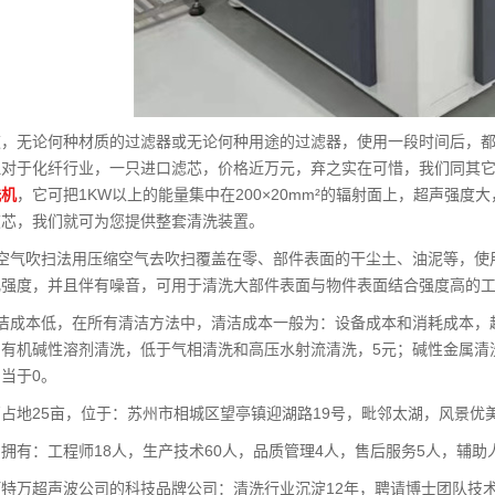
道，无论何种材质的过滤器或无论何种用途的过滤器，使用一段时间后，
但对于化纤行业，一只进口滤芯，价格近万元，弃之实在可惜，我们同其
洗机
，它可把1KW以上的能量集中在200×20mm²的辐射面上，超声强
波芯，我们就可为您提供整套清洗装置。
空气吹扫法用压缩空气去吹扫覆盖在零、部件表面的干尘土、油泥等，使用
化强度，并且伴有噪音，可用于清洗大部件表面与物件表面结合强度高的
清洁成本低，在所有清洁方法中，清洁成本一般为：设备成本和消耗成本，
有机碱性溶剂清洗，低于气相清洗和高压水射流清洗，5元；碱性金属清洗剂1
当于0。
占地25亩，位于：苏州市相城区望亭镇迎湖路19号，毗邻太湖，风景优
拥有：工程师18人，生产技术60人，品质管理4人，售后服务5人，辅助
特万超声波公司的科技品牌公司：清洗行业沉淀12年，聘请博士团队技