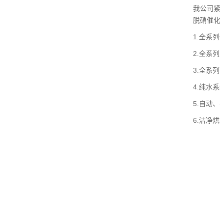
我公司
脱硝催
1.全系
2.全系
3.全系
4.纯水
5.自动
6.洁净