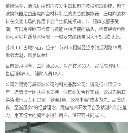
维修保养，清洗机由超声波发生器和超声波换能器组成，超声
波换能器是由压电陶瓷材料制造的夹芯式换能器，压电陶瓷材
料在交变电场的作用下会产生机械振动，1、超声波振子受
潮，可以用兆欧表检查与换能器相连接的插头，检查绝缘电阻
值就可以判断基本情况，一般要求绝缘电阻大于5兆欧以上。
苏州工厂占地25亩，位于：苏州市相城区望亭镇迎湖路19号，
毗邻太湖，风景优美！
目前公司拥有：工程师18人，生产技术60人，品质管理4人，
售后服务5人，辅助人员12人。
公司为阿特万超声波公司的科技品牌公司：清洗行业沉淀12
年，聘请博士团队技术支持，深度研发合作实践；公司先后获
得清洗行业专利13项，软著1项；公司本着“技术为先、品质优
良、至诚服务”的经营理念，凭借技术开发平台及精湛的制造能
力，用其博大的胸怀求得与用户、供应商共同成长。