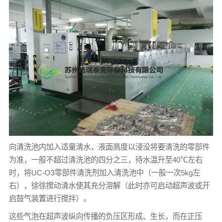
向清洗池内加入适量清水，液面高度以浸没将要清洗的零部件
为准，一般不超过清洗池的四分之三，待水温升至40℃左右
时，将UC-O3零部件清洗剂加入清洗池中（一般一次5kg左
右），徐徐搅动清水使其充分溶解（此时亦可启动超声波或开
启鼓气装置进行搅拌）。
这些气泡在超声波纵向传播的负压区形成、生长，而在正压