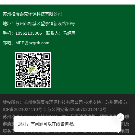
苏州格瑞泰克环保科技有限公司
地址：苏州市相城区望亭镇新浪路10号
手机：18962133006 联系人：马经理
邮箱：MFP@szgrtk.com
版权所有：苏州格瑞泰克环保科技有限公司 技术支持：
苏州荣邦
苏
ICP备2021024110号-1
苏公网安备32050702012440号
苏州格瑞泰克环保科技有限公司主营
超声波清洗机
，
碳氢清洗机
，
喷
淋清洗机
，是一家专业从事高清洁度问题解决系统的研发制造营销及
您好，有问题可以在线咨询哦。
服务于一体的大型工业清洗设备制造企业。
xml地图
htm地图
txt地图