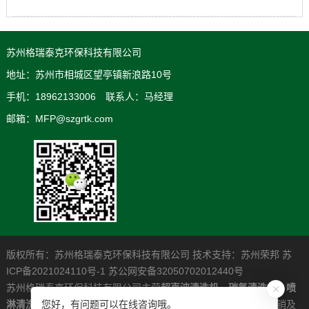
苏州格瑞泰克环保科技有限公司
地址：苏州市相城区望亭镇新浪路10号
手机：18962133006 联系人：马经理
邮箱：MFP@szgrtk.com
版权所有：苏州格瑞泰克环保科技有限公司 技术支持：
苏州荣邦
苏
ICP备2021024110号-1
苏公网安备32050702012440号
苏州格瑞泰克环保科技有限公司主营
超声波清洗机
，
碳氢清洗机
，
喷
您好，有问题可以在线咨询哦。
淋清洗机
，是一家专业从事高清洁度问题解决系统的研发制造营销及