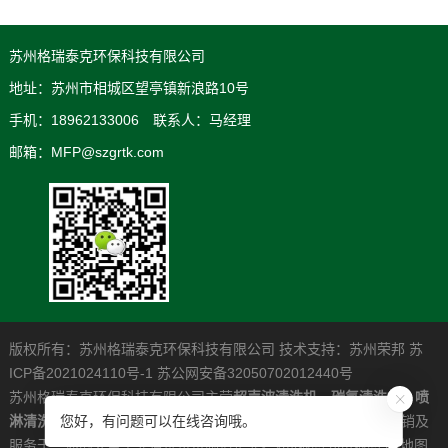
苏州格瑞泰克环保科技有限公司
地址：苏州市相城区望亭镇新浪路10号
手机：18962133006 联系人：马经理
邮箱：MFP@szgrtk.com
版权所有：苏州格瑞泰克环保科技有限公司 技术支持：
苏州荣邦
苏
ICP备2021024110号-1
苏公网安备32050702012440号
苏州格瑞泰克环保科技有限公司主营
超声波清洗机
，
碳氢清洗机
，
喷
淋清洗机
，是一家专业从事高清洁度问题解决系统的研发制造营销及
您好，有问题可以在线咨询哦。
服务于一体的大型工业清洗设备制造企业。
xml地图
htm地图
txt地图