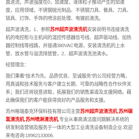
直进流，声波强度在0，加速度，液体粒子推动产生的加速
度，应用领域，不锈钢抛光制品、不锈钢刀具、餐具、刀具、
锁具、灯饰、手饰的喷涂前处理、电镀前清洗。
超声波清洗，1．参照
苏州超声波清洗机
安装说明书连接清洗
机的电控柜与主机间的温控传感器信号线、超声驱动线、加热
器控制线等线路，并接通380VAC电源，安装清洗机的上水
管、放水管与溢流排放管，2．超声波清洗池清水。
经营理念：
我们秉着“技术为先、品质优良、至诚服务”的公司经营方略，
用真诚和技术服务与客户建立长期、可靠的战略性合作伙伴关
系；我们还将锐意进取，拓展我们的销售渠道及支援网络。藉
此确保我们的客户能获得良好的产品服务和支援。
苏州格瑞泰克环保科技有限公司主营
苏州超声波清洗机
,
苏州碳
氢清洗机
,
苏州喷淋清洗机
,专业从事高清洁度问题解决系统的
研发制造营销及服务于一体的大型工业清洗设备制造企业.欢迎
来电咨询:18962133006.