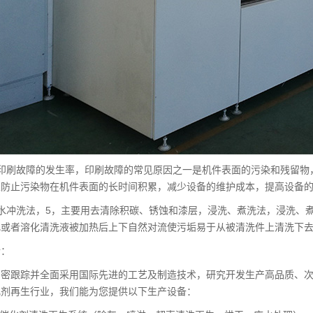
低印刷故障的发生率，印刷故障的常见原因之一是机件表面的污染和残留物
以防止污染物在机件表面的长时间积累，减少设备的维护成本，提高设备
压水冲洗法，5，主要用去清除积碳、锈蚀和漆层，浸洗、煮洗法，浸洗、
化或者溶化清洗液被加热后上下自然对流使污垢易于从被清洗件上清洗下
介：
紧密跟踪并全面采用国际先进的工艺及制造技术，研究开发生产高品质、次
化剂再生行业，我们能为您提供以下生产设备：