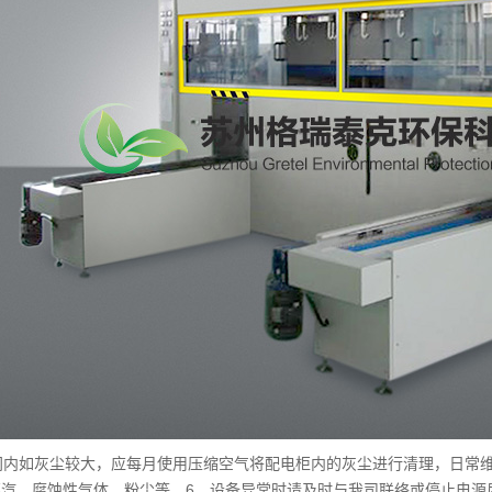
间内如灰尘较大，应每月使用压缩空气将配电柜内的灰尘进行清理，日常
蒸汽、腐蚀性气体、粉尘等，6、设备异常时请及时与我司联络或停止电源