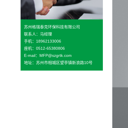
苏州格瑞泰克环保科技有限公司
联系人：马经理
手机：18962133006
座机：0512-65380806
E-mail：MFP@szgrtk.com
地址：苏州市相城区望亭镇新浪路10号