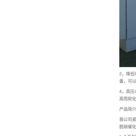
2，降
备，可
4，高
高而软
产品简
我公司
脱硝催