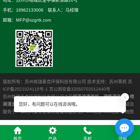
手机：18962133006 联系人：马经理
邮箱：MFP@szgrtk.com
版权所有：苏州格瑞泰克环保科技有限公司 技术支持：
苏州荣邦
苏
ICP备2021024110号-1
苏公网安备32050702012440号
苏州格瑞泰克环保科技有限公司主营
超声波清洗机
，
碳氢清洗机
，
喷
淋清洗机
，是一家专业从事高清洁度问题解决系统的研发制造营销及
您好，有问题可以在线咨询哦。
服务于一体的大型工业清洗设备制造企业。
xml地图
htm地图
txt地图
首页
产品
手机
顶部