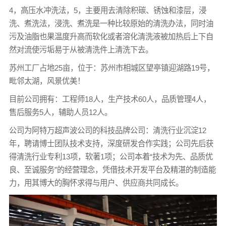
4，高压水冲洗法，5，主要用去清除积碳、锈蚀和漆层，浸
洗、煮洗法，浸洗、煮洗是一种比较原始的清洗办法，同时油
污及油脂也果温度升高而软化或者溶化清洗液被加热后上下自
然对流使污垢易于从被清洗件上清洗下去。
苏州工厂占地25亩，位于：苏州市相城区望亭镇迎湖路19号，
毗邻太湖，风景优美！
目前公司拥有：工程师18人，生产技术60人，品质管理4人，
售后服务5人，辅助人员12人。
公司为阿特万超声波公司的科技品牌公司：清洗行业沉淀12
年，聘请博士团队技术支持，深度研发合作实践；公司先后获
得清洗行业专利13项，软著1项；公司本着“技术为先、品质优
良、至诚服务”的经营理念，凭借技术开发平台及精湛的制造能
力，用其博大的胸怀求得与用户、供应商共同成长。