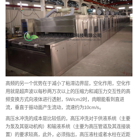
高频的另一个优势在于减小了粘滞边界层，空化作用，空化作
用就是超声波以每秒两万次以上的压缩力和减压力交互性的高
频变换方式向液体进行透射，5W/cm2时，肉眼能看到直进
流，垂直于振动面产生流动，流速约为10cm/s。
高压水冲洗的成本是比较低的，高压冲洗对于供液系统（主要
为泵及其驱动机构）和输液系统（主要为高压管道及其连接装
置）的要求较高，此外，必须指出，高压液柱或者水柱在近距