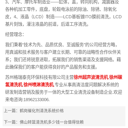
3、汽车、摩托车制造业——缸体，盖，转向机构，减震器及
各种机加工零件，底盘，轮毂电泳前的除油、除锈、除氧化
皮，4、液晶（LCD）制造——LCD基板镀ITO膜前清洗，LCD
基片刻蚀，灌注液晶的前道，后道工序清洗。
经营理念：
我们秉着“技术为先、品质优良、至诚服务”的公司经营方略，
用真诚和技术服务与客户建立长期、可靠的战略性合作伙伴关
系；我们还将锐意进取，拓展我们的销售渠道及支援网络。藉
此确保我们的客户能获得良好的产品服务和支援。
苏州格瑞泰克环保科技有限公司主营
徐州超声波清洗机
,
徐州碳
氢清洗机
,
徐州喷淋清洗机
,专业从事高清洁度问题解决系统的
研发制造营销及服务于一体的大型工业清洗设备制造企业.欢迎
来电咨询:18962133006.
上一篇：
鹤岗催化剂清洗系统价格
下一篇：
佛山转篮清洗机多少钱一台值得信赖