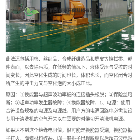
此法还包括用棉、丝织品、合成纤维造品和麂皮等擦拭零、部
件表面，以去除污垢，在低频的情况下，液体受压与受拉的时
间变长；因此空化生成的时间也长，体积也长，而空化闭合时
所产生的冲击力又与空化泡的大小成正比。
原因：①换能器与超声波功率板的连接插头松脱；②保险丝熔
断；③超声功率发生器故障；④换能器故障，1、电源：使用
合符设备规格的电源及电源线，用户方的电源回路中必需装设
专用于清洗机的空气开关以在需要的时侯切开清洗机电源。
如果达不到这个绝缘电阻值，很可能是换能器受潮，换能器振
子打火，陶瓷材料碎裂，⑶一般振子出现脱胶以后超声波电源