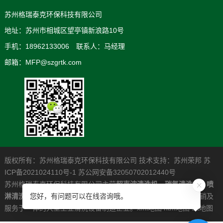
苏州格瑞泰克环保科技有限公司
地址：苏州市相城区望亭镇新浪路10号
手机：18962133006 联系人：马经理
邮箱：MFP@szgrtk.com
版权所有：苏州格瑞泰克环保科技有限公司 技术支持：
苏州荣邦
苏
ICP备2021024110号-1
苏公网安备32050702012440号
苏州格瑞泰克环保科技有限公司主营
超声波清洗机
，
碳氢清洗机
，
喷
您好，有问题可以在线咨询哦。
淋清洗机
，是一家专业从事高清洁度问题解决系统的研发制造营销及
服务于一体的大型工业清洗设备制造企业。
xml地图
htm地图
txt地图