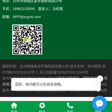
地址：苏州市相城区望亭镇新浪路10号
手机：18962133006 联系人：马经理
邮箱：MFP@szgrtk.com
版权所有：苏州格瑞泰克环保科技有限公司 技术支持：
苏州荣邦
苏
ICP备2021024110号-1
苏公网安备32050702012440号
苏州格瑞泰克环保科技有限公司主营
超声波清洗机
，
碳氢清洗机
，
喷
淋清洗机
，是一家专业从事高清洁度问题解决系统的研发制造营销及
您好，有问题可以在线咨询哦。
服务于一体的大型工业清洗设备制造企业。
xml地图
htm地图
txt地图