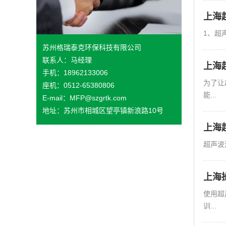
上海
1、超
苏州格瑞泰克环保科技有限公司
联系人：马经理
上海
手机：18962133006
为了让
座机：0512-65380806
能...
E-mail：MFP@szgrtk.com
地址：苏州市相城区望亭镇新浪路10号
上海
超声波
上海
使用超
训...