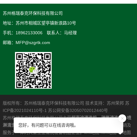
苏州格瑞泰克环保科技有限公司
地址：苏州市相城区望亭镇新浪路10号
手机：18962133006 联系人：马经理
邮箱：MFP@szgrtk.com
版权所有：苏州格瑞泰克环保科技有限公司 技术支持：
苏州荣邦
苏
ICP备2021024110号-1
苏公网安备32050702012440号
苏州格瑞泰克环保科技有限公司主营
超声波清洗机
，
碳氢清洗机
，
喷
淋清洗机
，是一家专业从事高清洁度问题解决系统的研发制造营销及
您好，有问题可以在线咨询哦。
服务于一体的大型工业清洗设备制造企业。
xml地图
htm地图
txt地图